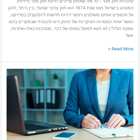
ערבויות חוק מכר – כל מה שאתם צריכים לדעת חוק מכר (דירות)
המונהג בישראל מאז שנת 1974 הוא חוק צרכני שנועד, בין היתר, להגן
על הכספים אותם משלמים רוכשי דירות חדשות ליזם/קבלן בפרויקט,
כאשר אחת המטרות העיקריות של החוק היא להבטיח שבמקרים בהם
עסקת הנדל"ן לא תצא לפועל בסופו של דבר, מנסיבות כאלו ואחרות,
אשר
Read More »
חוק
המכר
דירות
מהו?
–
לפניכם
מדריך
שלם
בנושא
חוק