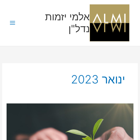
ילוג
תוכן
אלמי יזמות
נדל"ן
ינואר 2023
האם
כדאי
לקנות
דירה
להשקעה