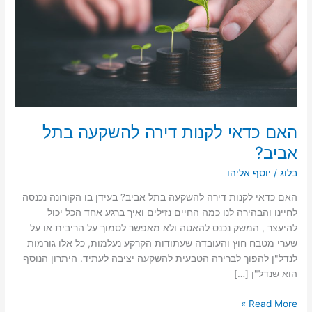
בתל
אביב?
האם כדאי לקנות דירה להשקעה בתל
אביב?
בלוג
/
יוסף אליהו
האם כדאי לקנות דירה להשקעה בתל אביב? בעידן בו הקורונה נכנסה
לחיינו והבהירה לנו כמה החיים נזילים ואיך ברגע אחד הכל יכול
להיעצר , המשק נכנס להאטה ולא מאפשר לסמוך על הריבית או על
שערי מטבח חוץ והעובדה שעתודות הקרקע נעלמות, כל אלו גורמות
לנדל"ן להפוך לברירה הטבעית להשקעה יציבה לעתיד. היתרון הנוסף
הוא שנדל"ן […]
Read More »