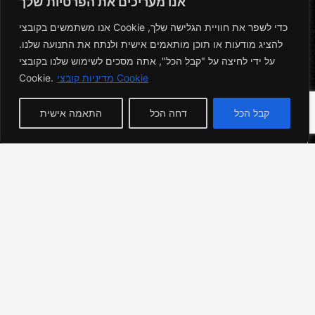
אנו מעריכים את הפרטיות שלך
Apartments
14
אנו משתמשים בקובצי Cookie כדי לשפר את חוויית הגלישה שלך,
להציג מודעות או תוכן מותאמים אישית ולנתח את התנועה שלנו.
Developer &
על ידי לחיצה על "קבל הכל", אתה מסכים לשימוש שלנו בקובצי
Almi Group - Premium Real Estate
General
Cookie.
מדיניות קובצי Cookie
קבל הכל
דחה הכל
התאמה אישית
Contractor
Development