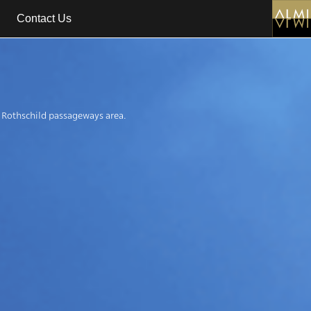
Contact Us
n Rothschild passageways area.