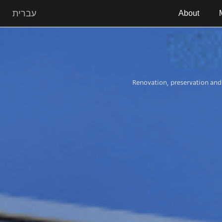
Skip
עברית
About
to
content
Renovation, preservation and 