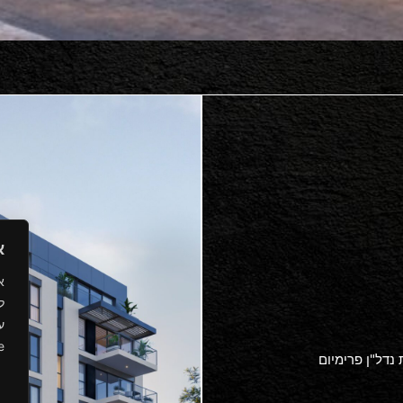
א
ל
ע
.
 נדל"ן פרימיום