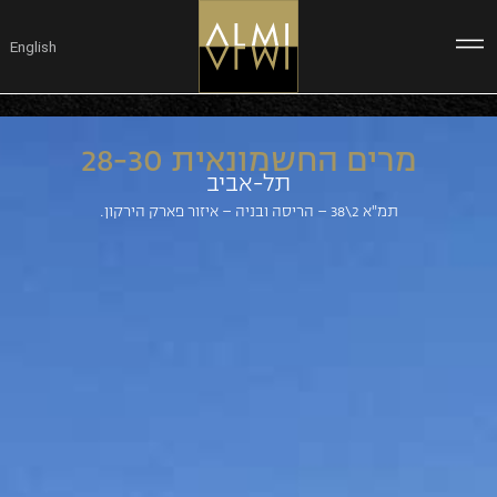
ילוג
תוכן
English
מרים החשמונאית 28-30
תל-אביב
תמ"א 2\38 – הריסה ובניה – איזור פארק הירקון.