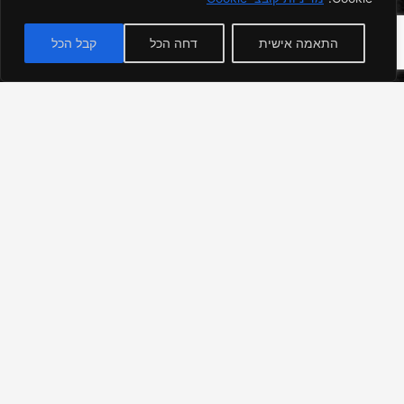
התאמה אישית
דחה הכל
קבל הכל
" הרחובות על שמות החשמונאים ותקופתם מרוכזים
סמוך לנהר הירקון. ביניהם גם רחוב על שם מרים
החשמונאית, שהייתה אשתו של מלך הורדוס ואם שניים
מבניו; אולם להורדוס עצמו אין רחוב, וזאת משום שמלך
זה, צאצא של גרים מאדום, היה מן המלכים האכזריים
ביותר שידע העם היהודי. הורדוס היה אמנם מן הבנאים
הגדולים בארץ-ישראל, הקים ערים, הרחיב את בית
המקדש ובנה מבצרים, אבל יותר מכך הוא זכור כמי
שרצח רבים, גם מן הקרובים אליו, ובהם אשתו מרים
וכמה מבניו."
– באדיבות עיריית תל אביב-יפו. מחבר מדריך הרחובות: