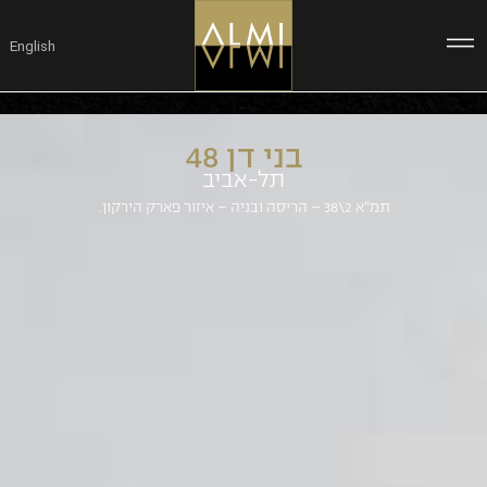
ילוג
תוכן
English
בני דן 48
תל-אביב
תמ"א 2\38 – הריסה ובניה – איזור פארק הירקון.