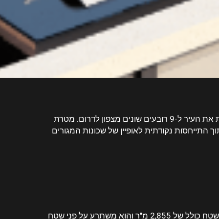
תוכנית הרובעים של תל אביב נוצרה לצורך קביעת מדיניות העירייה בכל הנוגע לתחום ההתחדשות העירונית, והיא מחלקת את העיר ל-9 רובעים שונים מצפון לדרום. מטרת
ך התייחסות נקודתית לאופיין של שכונות המגורים
רובע 4 תל אביב הוא אחד מתשעה הרובעים על פי החלוקה המופיעה בתוכנית הרובעים. רובע מספר 4 מתפרש על פני שטח כולל של 2,855 מ"ר והוא משתרע על פני שטח