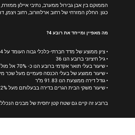
הממוקם בין אבן גבירול ממערב, נתיבי איילון ממזרח, 
כגון: החלק המזרחי של רחוב ארלוזורוב, רחוב ויצמן, ד
מה מאפיין ומייחד את רובע 4?
• ציון ממוצע של מדד חברתי-כלכלי גבוה העומד על 8.4 מתוך 10.
• גיל חיציוני ברובע הנו 36
• שיעור בעלי תואר אקדמי ברובע הנו כ- 70% אל מול 46% בתל אביב ו- 30.7% בארץ כולה.
• שיעור ממוצע של בעלי הכנסה פעמיים מעל שכר מינימו
• גודל דירה ממוצעת הנו 91.83 מ"ר
• שיעור משקי הבית הגרים בדירה בבעלותם מעל 52%
ברובע זה קיים גם שטח קטן יחסית של מבנים הנכללי