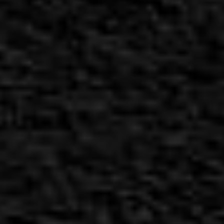
ליסין 4
תל-אביב