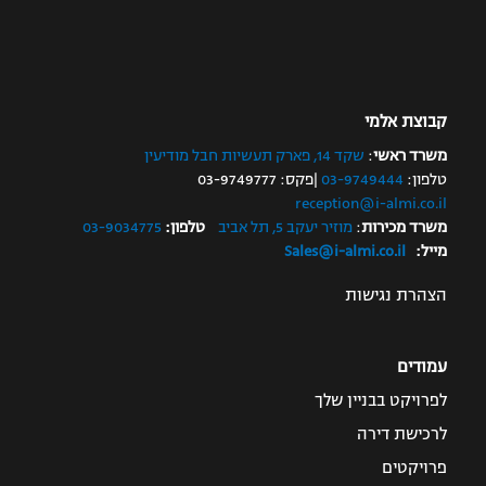
קבוצת אלמי
משרד ראשי
:
שקד 14, פארק תעשיות חבל מודיעין
טלפון:
03-9749444
|פקס: 03-9749777
reception@i-almi.co.il
משרד מכירות
:
מוזיר יעקב 5, תל אביב
טלפון:
03-9034775
מייל:
Sales@i-almi.co.il
הצהרת נגישות
עמודים
לפרויקט בבניין שלך
לרכישת דירה
פרויקטים